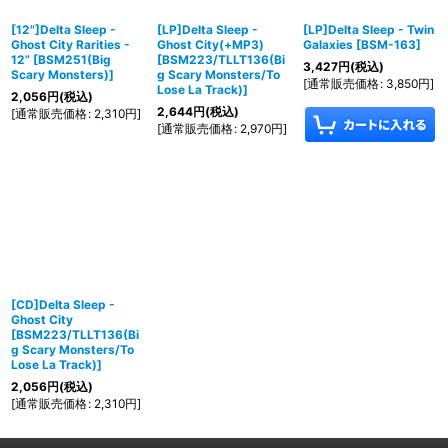
[12"]Delta Sleep -
[LP]Delta Sleep -
[LP]Delta Sleep - Twin
Ghost City Rarities -
Ghost City(+MP3)
Galaxies
[
BSM-163
]
12”
[
BSM251(Big
[
BSM223/TLLT136(Bi
3,427
円
(税込)
Scary Monsters)
]
g Scary Monsters/To
[
通常販売価格
:
3,850
円
]
Lose La Track)
]
2,056
円
(税込)
2,644
円
(税込)
[
通常販売価格
:
2,310
円
]
[
通常販売価格
:
2,970
円
]
[CD]Delta Sleep -
Ghost City
[
BSM223/TLLT136(Bi
g Scary Monsters/To
Lose La Track)
]
2,056
円
(税込)
[
通常販売価格
:
2,310
円
]