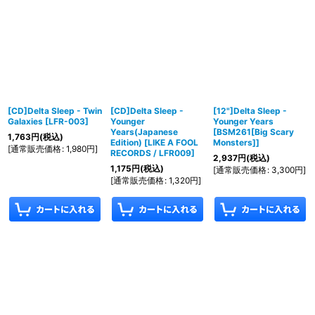
[CD]Delta Sleep - Twin
[CD]Delta Sleep -
[12"]Delta Sleep -
Galaxies
[
LFR-003
]
Younger
Younger Years
Years(Japanese
[
BSM261[Big Scary
1,763
円
(税込)
Edition)
[
LIKE A FOOL
Monsters]
]
[
通常販売価格
:
1,980
円
]
RECORDS / LFR009
]
2,937
円
(税込)
1,175
円
(税込)
[
通常販売価格
:
3,300
円
]
[
通常販売価格
:
1,320
円
]