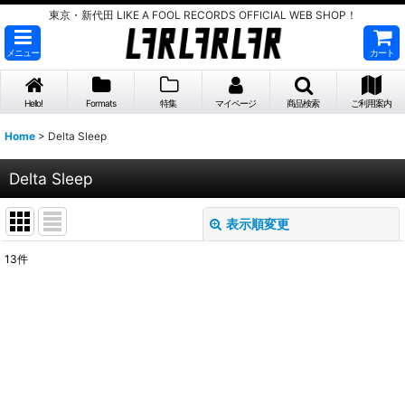
東京・新代田 LIKE A FOOL RECORDS OFFICIAL WEB SHOP！
メニュー
カート
Hello!
Formats
特集
マイページ
商品検索
ご利用案内
Home
>
Delta Sleep
Delta Sleep
表示順変更
閉じる
13
件
表示数
:
並び順
:
絞り込む