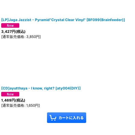
[LP]Jaga Jazzist - Pyramid"Crystal Clear Vinyl"
[
BF099(Brainfeeder)
]
3,427
円
(税込)
[
通常販売価格
:
3,850
円
]
[CD]ayutthaya - I know, right?
[
aty004(DIY)
]
1,469
円
(税込)
[
通常販売価格
:
1,650
円
]