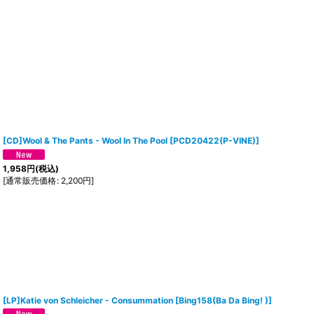
[CD]Wool & The Pants - Wool In The Pool
[
PCD20422(P-VINE)
]
1,958
円
(税込)
[
通常販売価格
:
2,200
円
]
[LP]Katie von Schleicher ‎- Consummation
[
Bing158(Ba Da Bing! )
]