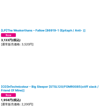
[LP]The Weakerthans ‎– Fallow
[
‎86919-1 (Epitaph / Anti- )
]
3,133
円
(税込)
[
通常販売価格
:
3,520
円
]
[CD]InTechnicolour ‎– Big Sleeper
[
STSL120/FOMR0085(stiff slack /
Friend Of Mine)
]
1,958
円
(税込)
[
通常販売価格
:
2,200
円
]