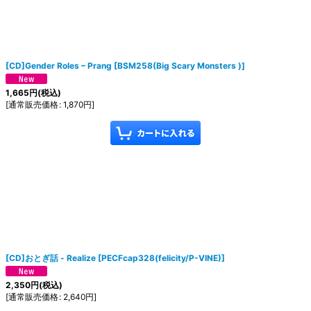
[CD]Gender Roles ‎– Prang
[
BSM258(Big Scary Monsters )
]
1,665
円
(税込)
[
通常販売価格
:
1,870
円
]
[CD]おとぎ話 - Realize
[
PECFcap328(felicity/P-VINE)
]
2,350
円
(税込)
[
通常販売価格
:
2,640
円
]