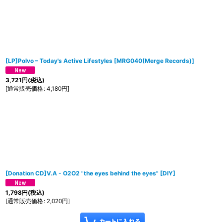
[LP]Polvo ‎– Today's Active Lifestyles
[
MRG040(Merge Records)
]
3,721
円
(税込)
[
通常販売価格
:
4,180
円
]
[Donation CD]V.A - O2O2 "the eyes behind the eyes"
[
DIY
]
1,798
円
(税込)
[
通常販売価格
:
2,020
円
]