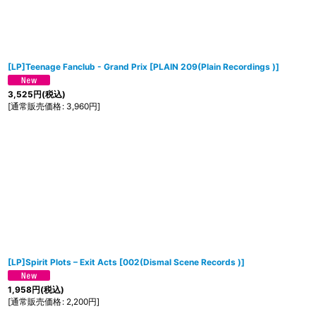
[LP]Teenage Fanclub - Grand Prix
[
PLAIN 209(Plain Recordings )
]
3,525
円
(税込)
[
通常販売価格
:
3,960
円
]
[LP]Spirit Plots ‎– Exit Acts
[
002(Dismal Scene Records )
]
1,958
円
(税込)
[
通常販売価格
:
2,200
円
]