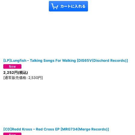
[LP]Lungfish ‎– Talking Songs For Walking
[
DIS65V(Dischord Records)
]
2,252
円
(税込)
[
通常販売価格
:
2,530
円
]
[CD]Redd Kross ‎– Red Cross EP
[
MRG734(Merge Records)
]