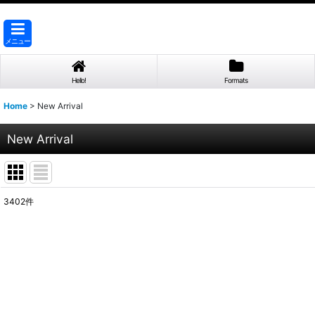
メニュー
Hello!
Formats
Home
>
New Arrival
New Arrival
3402
件
表示数
:
並び順
: