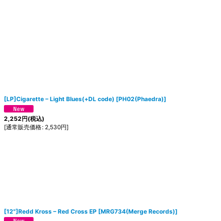
[LP]Cigarette ‎– Light Blues(+DL code)
[
PH02(Phaedra)
]
2,252
円
(税込)
[
通常販売価格
:
2,530
円
]
[12"]Redd Kross ‎– Red Cross EP
[
MRG734(Merge Records)
]