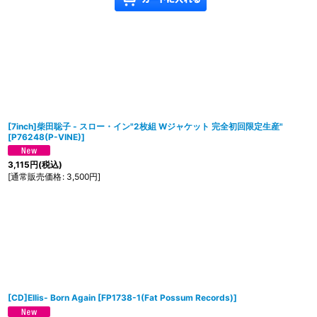
[7inch]柴田聡子 - スロー・イン"2枚組 Wジャケット 完全初回限定生産"
[
P76248(P-VINE)
]
3,115
円
(税込)
[
通常販売価格
:
3,500
円
]
[CD]Ellis‎- Born Again
[
FP1738-1(Fat Possum Records)
]