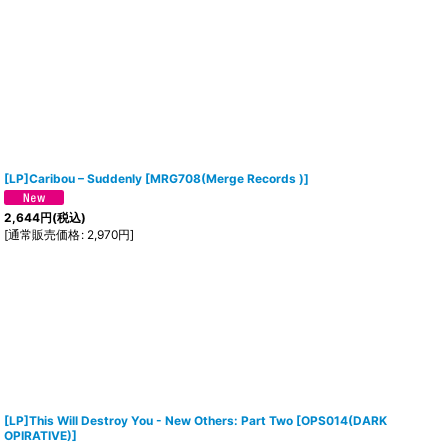
[LP]Caribou ‎– Suddenly
[
MRG708(Merge Records )
]
2,644
円
(税込)
[
通常販売価格
:
2,970
円
]
[LP]This Will Destroy You - New Others: Part Two
[
OPS014(DARK
OPIRATIVE)
]