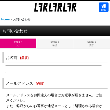
Hello!
Home
>
お問い合わせ
お問い合わせ
STEP 1
STEP 2
STEP 3
入力
確認
完了
お名前
[
必須
]
メールアドレス
[
必須
]
メールアドレスをお間違えの場合はお返事が届きません。ご注
意ください。
また、弊店からのお返事が迷惑メールとして処理される場合が